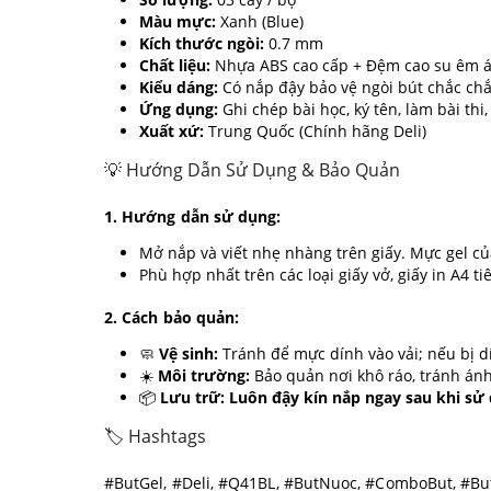
Màu mực:
Xanh (Blue)
Kích thước ngòi:
0.7 mm
Chất liệu:
Nhựa ABS cao cấp + Đệm cao su êm á
Kiểu dáng:
Có nắp đậy bảo vệ ngòi bút chắc ch
Ứng dụng:
Ghi chép bài học, ký tên, làm bài th
Xuất xứ:
Trung Quốc (Chính hãng Deli)
💡 Hướng Dẫn Sử Dụng & Bảo Quản
1. Hướng dẫn sử dụng:
Mở nắp và viết nhẹ nhàng trên giấy. Mực gel c
Phù hợp nhất trên các loại giấy vở, giấy in A4 
2. Cách bảo quản:
🧼
Vệ sinh:
Tránh để mực dính vào vải; nếu bị d
☀️
Môi trường:
Bảo quản nơi khô ráo, tránh ánh
📦
Lưu trữ:
Luôn đậy kín nắp ngay sau khi sử
🏷️ Hashtags
#ButGel, #Deli, #Q41BL, #ButNuoc, #ComboBut, #B