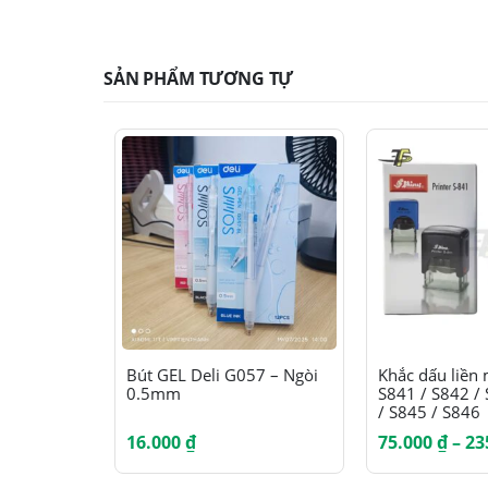
SẢN PHẨM TƯƠNG TỰ
Sản phẩm này có nhiều biến thể. Các tùy chọn có thể được chọn trên trang sản phẩm
Sản phẩm này có nhiều biến thể. Các tùy chọn có thể được chọn trên trang sản phẩm
Bút GEL Deli G057 – Ngòi
Khắc dấu liền
0.5mm
S841 / S842 /
/ S845 / S846
16.000
₫
75.000
₫
–
23