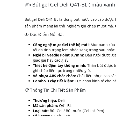
✍️ Bút gel Gel Deli Q41-BL ( màu xanh
Bút gel Deli Q41-BL là dòng bút nước cao cấp được 
sản phẩm mang lại trải nghiệm ghi chép mượt mà, g
🌟 Đặc Điểm Nổi Bật
Công nghệ mực Gel thế hệ mới:
Mực xanh của D
tối đa tình trạng lem nhòe sang trang sau hoặc 
Ngòi bi Needle Point 0.7mm:
Đầu ngòi được gia
giác gai hay cào giấy.
Thiết kế đệm tay thông minh:
Thân bút được tr
ghi chép liên tục trong nhiều giờ.
Vỏ nhựa ABS chắc chắn:
Chất liệu nhựa cao cấp
Combo 3 cây tiết kiệm:
Lựa chọn kinh tế cho nh
📋 Thông Tin Chi Tiết Sản Phẩm
Thương hiệu:
Deli
Mã sản phẩm:
Q41-BL
Loại bút:
Bút Gel / Bút nước (Gel Ink Pen)
Số lượng:
03 cây / bộ