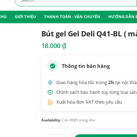
CHỦ
GIỚI THIỆU
THANH TOÁN - VẬN CHUYỂN
HƯỚNG DẪN 
Bút gel Gel Deli Q41-BL ( 
18.000
₫
Thông tin bán hàng
Giao hàng hỏa tốc trong
2h
tại nội th
Chính sách bảo hành tùy từng loại sả
Xuất hóa đơn VAT theo yêu cầu
Availability:
Còn 9985 trong kho