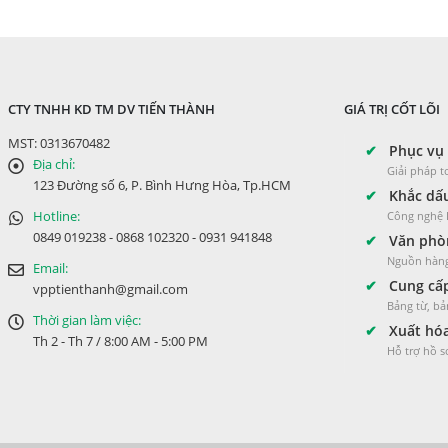
CTY TNHH KD TM DV TIẾN THÀNH
GIÁ TRỊ CỐT LÕI
MST: 0313670482
✔
Phục vụ 
Địa chỉ:
Giải pháp 
123 Đường số 6, P. Bình Hưng Hòa, Tp.HCM
✔
Khắc dấu
Hotline:
Công nghệ L
0849 019238 - 0868 102320 - 0931 941848
✔
Văn phòn
Nguồn hàng
Email:
✔
Cung cấp
vpptienthanh@gmail.com
Bảng từ, bả
Thời gian làm việc:
✔
Xuất hóa
Th 2 - Th 7 / 8:00 AM - 5:00 PM
Hỗ trợ hồ 