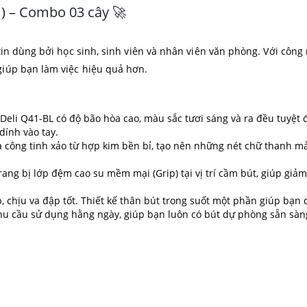
 ) – Combo 03 cây 🚀
tin dùng bởi học sinh, sinh viên và nhân viên văn phòng. Với côn
iúp bạn làm việc hiệu quả hơn.
eli Q41-BL có độ bão hòa cao, màu sắc tươi sáng và ra đều tuyệt 
dính vào tay.
 công tinh xảo từ hợp kim bền bỉ, tạo nên những nét chữ thanh mả
ang bị lớp đệm cao su mềm mại (Grip) tại vị trí cầm bút, giúp giảm
, chịu va đập tốt. Thiết kế thân bút trong suốt một phần giúp bạn
u cầu sử dụng hằng ngày, giúp bạn luôn có bút dự phòng sẵn sàng 