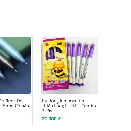
Sản phẩm này có nhiều biến thể. Các tùy chọn có thể được chọn trên trang sản phẩm
xóa được Deli
Bút lông kim màu tím
Khắc con 
 0.5mm Có nắp
Thiên Long FL-04 – Combo
S223 S852
3 cây
27.000
₫
64.000
₫