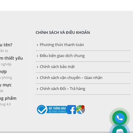
CHÍNH SÁCH VÀ ĐIỀU KHOẢN
u tên?
Phương thức thanh toán
ẩn bị
Điều kiện giao dịch chung
 thiết yếu
h nghiệp
Chính sách bảo mật
 hợp
ăn phòng
Chính sách vận chuyển – Giao nhận
y mực
Chính sách Đổi – Trả hàng
dài
òng phẩm
òng 4.0