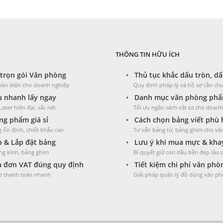
75.000 ₫
đến
235.000 ₫
THÔNG TIN HỮU ÍCH
trọn gói Văn phòng
•
Thủ tục khắc dấu tròn, dấ
toàn diện cho doanh nghiệp
Quy định pháp lý và hồ sơ cần chu
 nhanh lấy ngay
•
Danh mục văn phòng phẩm
aser hiện đại, sắc nét
Tối ưu ngân sách vật tư cho doan
g phẩm giá sỉ
•
Cách chọn bảng viết phù
 ổn định, chiết khấu cao
Tư vấn bảng từ, bảng ghim cho v
 & Lắp đặt bảng
•
Lưu ý khi mua mực & kha
ng kính, bảng ghim
Bí quyết giữ con dấu bền đẹp lâu 
 đơn VAT đúng quy định
•
Tiết kiệm chi phí văn ph
sơ thanh toán nhanh
Giải pháp quản lý đồ dùng văn ph