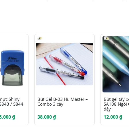
Sản phẩm này có nhiều biến thể. Các tùy chọn có thể được chọn trên trang sản phẩm
Sản phẩm này có nhiều biến thể. Các tùy chọn có thể được chọn trên trang sản phẩm
 mực Shiny
Bút Gel B-03 Hi. Master –
Bút gel tẩy 
 S843 / S844
Combo 3 cây
SA108 Ngòi
đậy
Khoảng
5.000
₫
38.000
₫
12.000
₫
giá:
từ