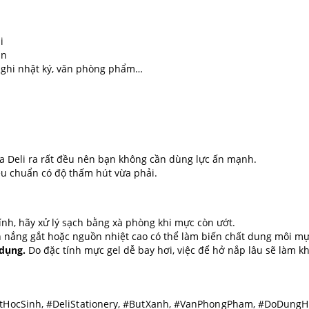
i
ắn
i, ghi nhật ký, văn phòng phẩm…
ủa Deli ra rất đều nên bạn không cần dùng lực ấn mạnh.
tiêu chuẩn có độ thấm hút vừa phải.
ính, hãy xử lý sạch bằng xà phòng khi mực còn ướt.
 nắng gắt hoặc nguồn nhiệt cao có thể làm biến chất dung môi mự
 dụng.
Do đặc tính mực gel dễ bay hơi, việc để hở nắp lâu sẽ làm kh
utHocSinh, #DeliStationery, #ButXanh, #VanPhongPham, #DoDungH