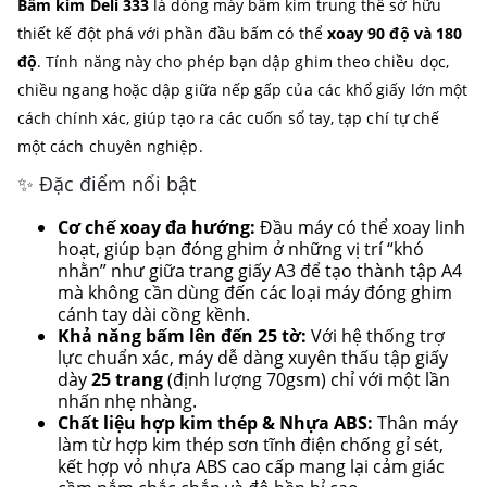
Bấm kim Deli 333
là dòng máy bấm kim trung thế sở hữu
thiết kế đột phá với phần đầu bấm có thể
xoay 90 độ và 180
độ
. Tính năng này cho phép bạn dập ghim theo chiều dọc,
chiều ngang hoặc dập giữa nếp gấp của các khổ giấy lớn một
cách chính xác, giúp tạo ra các cuốn sổ tay, tạp chí tự chế
một cách chuyên nghiệp.
✨ Đặc điểm nổi bật
Cơ chế xoay đa hướng:
Đầu máy có thể xoay linh
hoạt, giúp bạn đóng ghim ở những vị trí “khó
nhằn” như giữa trang giấy A3 để tạo thành tập A4
mà không cần dùng đến các loại máy đóng ghim
cánh tay dài cồng kềnh.
Khả năng bấm lên đến 25 tờ:
Với hệ thống trợ
lực chuẩn xác, máy dễ dàng xuyên thấu tập giấy
dày
25 trang
(định lượng 70gsm) chỉ với một lần
nhấn nhẹ nhàng.
Chất liệu hợp kim thép & Nhựa ABS:
Thân máy
làm từ hợp kim thép sơn tĩnh điện chống gỉ sét,
kết hợp vỏ nhựa ABS cao cấp mang lại cảm giác