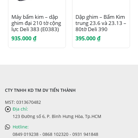
Máy bấm kim – dập
Dập ghim – Bấm Kim
ghim đại 210 tờ cộng
trung 23.6 và 23.13 –
lực Deli 383 (E0383)
80tờ Deli 390
(E0390)
935.000
₫
395.000
₫
CTY TNHH KD TM DV TIẾN THÀNH
MST: 0313670482
Địa chỉ:
123 Đường số 6, P. Bình Hưng Hòa, Tp.HCM
Hotline:
0849 019238 - 0868 102320 - 0931 941848