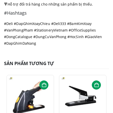
🔻Hỗ trợ đổi trả hàng cho những sản phẩm bị thiếu.
#Hashtags
#Deli #DapGhimXoayChieu #Deli333 #BamKimXoay
#VanPhongPham #StationeryVietnam #OfficeSupplies
#DongCatalogue #DungCuVanPhong #HocSinh #GiaoVien
#DapGhimDaNang
SẢN PHẨM TƯƠNG TỰ