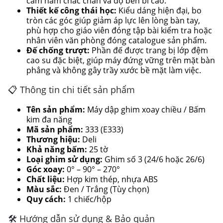
cầm nắm chắc chắn và độ bền bỉ cao.
Thiết kế công thái học:
Kiểu dáng hiện đại, bo
tròn các góc giúp giảm áp lực lên lòng bàn tay,
phù hợp cho giáo viên đóng tập bài kiểm tra hoặc
nhân viên văn phòng đóng catalogue sản phẩm.
Đế chống trượt:
Phần đế được trang bị lớp đệm
cao su đặc biệt, giúp máy đứng vững trên mặt bàn
phẳng và không gây trầy xước bề mặt làm việc.
📋 Thông tin chi tiết sản phẩm
Tên sản phẩm:
Máy dập ghim xoay chiều / Bấm
kim đa năng
Mã sản phẩm:
333 (E333)
Thương hiệu:
Deli
Khả năng bấm:
25 tờ
Loại ghim sử dụng:
Ghim số 3 (24/6 hoặc 26/6)
Góc xoay:
0° – 90° – 270°
Chất liệu:
Hợp kim thép, nhựa ABS
Màu sắc:
Đen / Trắng (Tùy chọn)
Quy cách:
1 chiếc/hộp
🛠 Hướng dẫn sử dụng & Bảo quản