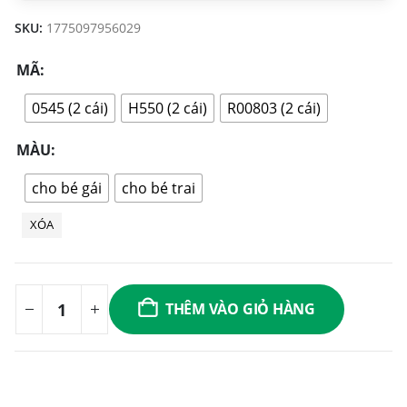
SKU:
1775097956029
MÃ
0545 (2 cái)
H550 (2 cái)
R00803 (2 cái)
MÀU
cho bé gái
cho bé trai
XÓA
THÊM VÀO GIỎ HÀNG