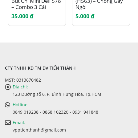
Bút Chì Mini Deli 578
(H563) – Chống Gãy
– Combo 3 Cái
Ngòi
35.000
₫
5.000
₫
CTY TNHH KD TM DV TIẾN THÀNH
MST: 0313670482
Địa chỉ:
123 Đường số 6, P. Bình Hưng Hòa, Tp.HCM
Hotline:
0849 019238 - 0868 102320 - 0931 941848
Email:
vpptienthanh@gmail.com