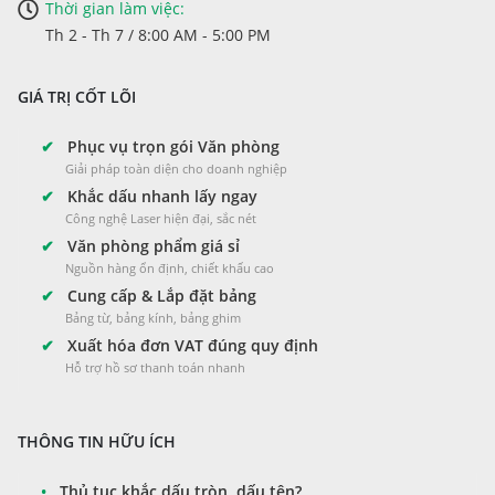
Thời gian làm việc:
Th 2 - Th 7 / 8:00 AM - 5:00 PM
GIÁ TRỊ CỐT LÕI
✔
Phục vụ trọn gói Văn phòng
Giải pháp toàn diện cho doanh nghiệp
✔
Khắc dấu nhanh lấy ngay
Công nghệ Laser hiện đại, sắc nét
✔
Văn phòng phẩm giá sỉ
Nguồn hàng ổn định, chiết khấu cao
✔
Cung cấp & Lắp đặt bảng
Bảng từ, bảng kính, bảng ghim
✔
Xuất hóa đơn VAT đúng quy định
Hỗ trợ hồ sơ thanh toán nhanh
THÔNG TIN HỮU ÍCH
•
Thủ tục khắc dấu tròn, dấu tên?