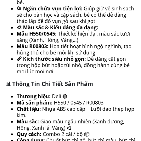
bé.
📂 Ngăn chứa vụn tiện lợi:
Giúp giữ vệ sinh sạch
sẽ cho bàn học và cặp sách, bé có thể dễ dàng
tháo lắp để đổ vụn gỗ sau khi gọt.
🎨 Màu sắc & Kiểu dáng đa dạng:
Mẫu H550/0545:
Thiết kế hiện đại, màu sắc tươi
sáng (Xanh, Hồng, Vàng…).
Mẫu R00803:
Họa tiết hoạt hình ngộ nghĩnh, tạo
hứng thú cho bé mỗi khi sử dụng.
📏 Kích thước siêu nhỏ gọn:
Dễ dàng cất gọn
trong hộp bút hoặc túi nhỏ, đồng hành cùng bé
mọi lúc mọi nơi.
📊 Thông Tin Chi Tiết Sản Phẩm
Thương hiệu:
Deli 🔴
Mã sản phẩm:
H550 / 0545 / R00803
Chất liệu:
Nhựa ABS cao cấp + Lưỡi dao thép hợp
kim.
Màu sắc:
Giao màu ngẫu nhiên (Xanh dương,
Hồng, Xanh lá, Vàng) 🎨
Quy cách:
Combo 2 cái / bộ 📦
Công dụng:
Chuốt bút chì gỗ, bút chì màu, bút chì