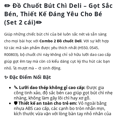
✏️ Đồ Chuốt Bút Chì Deli – Gọt Sắc
Bén, Thiết Kế Đáng Yêu Cho Bé
(Set 2 cái)✏️
Giúp những chiếc bút chì của bé luôn sắc nét và sẵn sàng
cho mọi bài học với
Combo 2 Đồ chuốt Deli
. Với sự kết hợp
từ các mã sản phẩm được yêu thích nhất (H550, 0545,
R00803), bộ chuốt chì này không chỉ sở hữu lưỡi dao cao cấp
giúp gọt êm tay mà còn có kiểu dáng cực kỳ thu hút các bạn
nhỏ. 🚀 mượt mà – 🎨 sinh động.
✨ Đặc Điểm Nổi Bật
🔪 Lưỡi dao thép không gỉ cao cấp:
Được gia
công tinh xảo, độ sắc bén cao giúp gọt bút chì nhẹ
nhàng, không làm gãy lõi chì hay xơ gỗ.
🛡️ Thiết kế an toàn cho trẻ em:
Vỏ ngoài bằng
nhựa ABS cao cấp, các cạnh bo tròn nhẵn mịn,
kích thước vừa vặn với lòng bàn tay nhỏ nhắn của