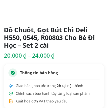
Đồ Chuốt, Gọt Bút Chì Deli
H550, 0545, R00803 Cho Bé Đi
Học – Set 2 cái
Khoảng
20.000
₫
–
24.000
₫
giá:
từ
20.000 ₫
Thông tin bán hàng
đến
24.000 ₫
Giao hàng hỏa tốc trong
2h
tại nội thành
Chính sách bảo hành tùy từng loại sản phẩm
Xuất hóa đơn VAT theo yêu cầu