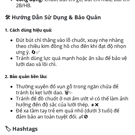
2B/HB.
🛠️ Hướng Dẫn Sử Dụng & Bảo Quản
1. Cách dùng hiệu quả:
Đút bút chì thẳng vào lỗ chuốt, xoay nhẹ nhàng
theo chiều kim đồng hồ cho đến khi đạt độ nhọn
ưng ý. 🔄✅
Tránh dùng lực quá mạnh hoặc ấn sâu để bảo vệ
lưỡi dao và lõi chì.
2. Bảo quản bền lâu:
Thường xuyên đổ vụn gỗ trong ngăn chứa để
tránh bị kẹt lưỡi dao. 🗑️✨
Tránh để đồ chuốt ở nơi ẩm ướt vì có thể làm ảnh
hưởng đến độ sắc của lưỡi thép. ☀️❌
Để xa tầm tay trẻ em quá nhỏ (dưới 3 tuổi) để
đảm bảo an toàn tuyệt đối. 👶🚫
🏷️ Hashtags