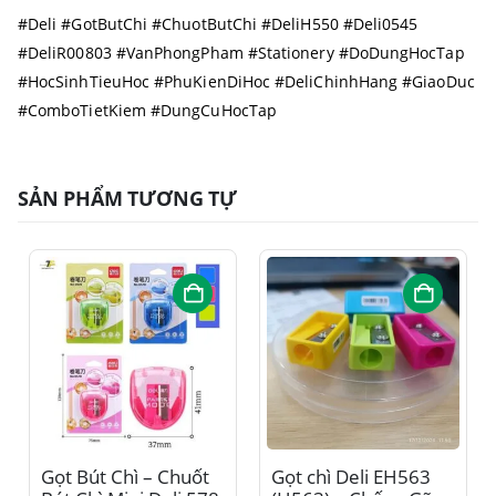
#Deli #GotButChi #ChuotButChi #DeliH550 #Deli0545
#DeliR00803 #VanPhongPham #Stationery #DoDungHocTap
#HocSinhTieuHoc #PhuKienDiHoc #DeliChinhHang #GiaoDuc
#ComboTietKiem #DungCuHocTap
SẢN PHẨM TƯƠNG TỰ
Gọt Bút Chì – Chuốt
Gọt chì Deli EH563