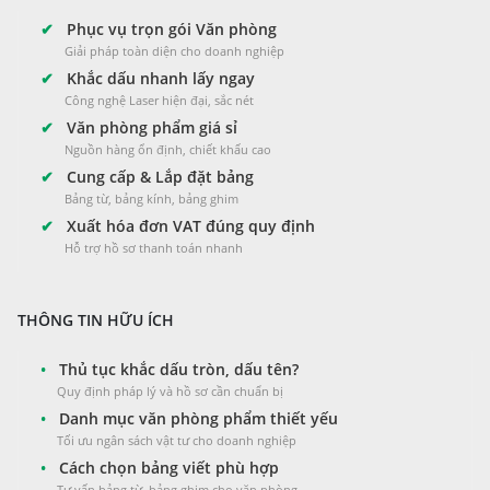
✔
Phục vụ trọn gói Văn phòng
Giải pháp toàn diện cho doanh nghiệp
✔
Khắc dấu nhanh lấy ngay
Công nghệ Laser hiện đại, sắc nét
✔
Văn phòng phẩm giá sỉ
Nguồn hàng ổn định, chiết khấu cao
✔
Cung cấp & Lắp đặt bảng
Bảng từ, bảng kính, bảng ghim
✔
Xuất hóa đơn VAT đúng quy định
Hỗ trợ hồ sơ thanh toán nhanh
THÔNG TIN HỮU ÍCH
•
Thủ tục khắc dấu tròn, dấu tên?
Quy định pháp lý và hồ sơ cần chuẩn bị
•
Danh mục văn phòng phẩm thiết yếu
Tối ưu ngân sách vật tư cho doanh nghiệp
•
Cách chọn bảng viết phù hợp
Tư vấn bảng từ, bảng ghim cho văn phòng