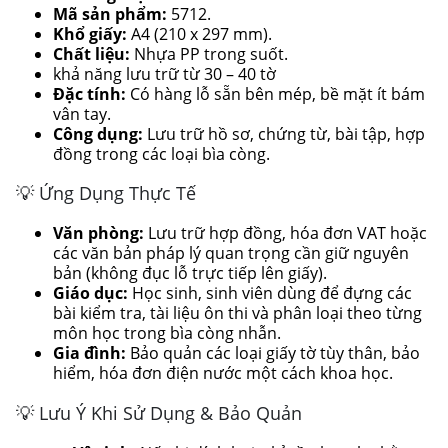
Mã sản phẩm:
5712.
Khổ giấy:
A4 (210 x 297 mm).
Chất liệu:
Nhựa PP trong suốt.
khả năng lưu trữ từ 30 – 40 tờ
Đặc tính:
Có hàng lỗ sẵn bên mép, bề mặt ít bám
vân tay.
Công dụng:
Lưu trữ hồ sơ, chứng từ, bài tập, hợp
đồng trong các loại bìa còng.
💡 Ứng Dụng Thực Tế
Văn phòng:
Lưu trữ hợp đồng, hóa đơn VAT hoặc
các văn bản pháp lý quan trọng cần giữ nguyên
bản (không đục lỗ trực tiếp lên giấy).
Giáo dục:
Học sinh, sinh viên dùng để đựng các
bài kiểm tra, tài liệu ôn thi và phân loại theo từng
môn học trong bìa còng nhẫn.
Gia đình:
Bảo quản các loại giấy tờ tùy thân, bảo
hiểm, hóa đơn điện nước một cách khoa học.
💡 Lưu Ý Khi Sử Dụng & Bảo Quản