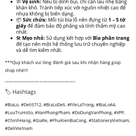
🧼
Vệ sinh:
Nếu bị dính bụi, chỉ cần lau nhẹ bằng
khăn khô. Tránh tiếp xúc với nguồn nhiệt cao để
nhựa không bị biến dạng.
📦
Sức chứa:
Mỗi túi bìa lỗ nên đựng từ
1 – 5 tờ
giấy
để đảm bảo độ phẳng và tính thẩm mỹ cao
nhất.
🛠️
Mẹo nhỏ:
Sử dụng kết hợp với
Bìa phân trang
để tạo nên một hệ thống lưu trữ chuyên nghiệp
và dễ tìm kiếm nhất.
***Quý khách vui lòng đánh giá sau khi nhận hàng giúp
shop nhé!!!
————————————————–
🏷️ Hashtags
#BiaLo, #Deli5712, #BiaLoDeli, #FileLaTrong, #BiaLoA4,
#LuuTruHoSo, #VanPhongPham, #DoDungVanPhong, #VPP,
#ChinhHang, #GiaRe, #PhuKienBiaCong, #StationeryVietnam,
#DeliVietnam