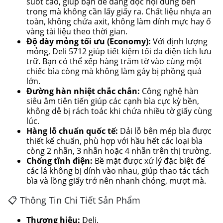
suốt cao, giúp bạn dễ dàng đọc nội dung bên
trong mà không cần lấy giấy ra. Chất liệu nhựa an
toàn, không chứa axit, không làm dính mực hay ố
vàng tài liệu theo thời gian.
Độ dày mỏng tối ưu (Economy):
Với định lượng
mỏng, Deli 5712 giúp tiết kiệm tối đa diện tích lưu
trữ. Bạn có thể xếp hàng trăm tờ vào cùng một
chiếc bìa còng mà không làm gáy bị phồng quá
lớn.
Đường hàn nhiệt chắc chắn:
Công nghệ hàn
siêu âm tiên tiến giúp các cạnh bìa cực kỳ bền,
không dễ bị rách toác khi chứa nhiều tờ giấy cùng
lúc.
Hàng lỗ chuẩn quốc tế:
Dải lỗ bên mép bìa được
thiết kế chuẩn, phù hợp với hầu hết các loại bìa
còng 2 nhẫn, 3 nhẫn hoặc 4 nhẫn trên thị trường.
Chống tĩnh điện:
Bề mặt được xử lý đặc biệt để
các lá không bị dính vào nhau, giúp thao tác tách
bìa và lồng giấy trở nên nhanh chóng, mượt mà.
📋 Thông Tin Chi Tiết Sản Phẩm
Thương hiệu:
Deli.