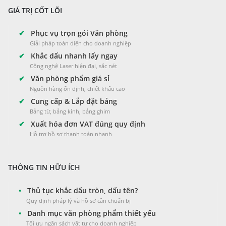
GIÁ TRỊ CỐT LÕI
✔
Phục vụ trọn gói Văn phòng
Giải pháp toàn diện cho doanh nghiệp
✔
Khắc dấu nhanh lấy ngay
Công nghệ Laser hiện đại, sắc nét
✔
Văn phòng phẩm giá sỉ
Nguồn hàng ổn định, chiết khấu cao
✔
Cung cấp & Lắp đặt bảng
Bảng từ, bảng kính, bảng ghim
✔
Xuất hóa đơn VAT đúng quy định
Hỗ trợ hồ sơ thanh toán nhanh
THÔNG TIN HỮU ÍCH
•
Thủ tục khắc dấu tròn, dấu tên?
Quy định pháp lý và hồ sơ cần chuẩn bị
•
Danh mục văn phòng phẩm thiết yếu
Tối ưu ngân sách vật tư cho doanh nghiệp