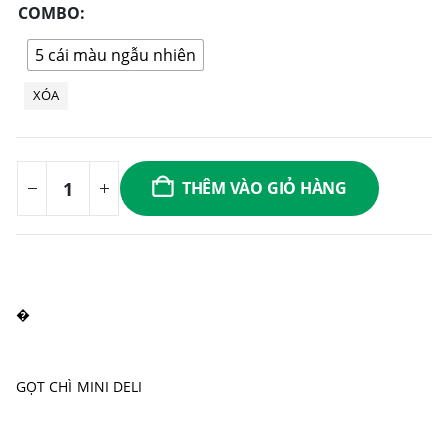
COMBO
5 cái màu ngẫu nhiên
XÓA
THÊM VÀO GIỎ HÀNG
�
GỌT CHÌ MINI DELI