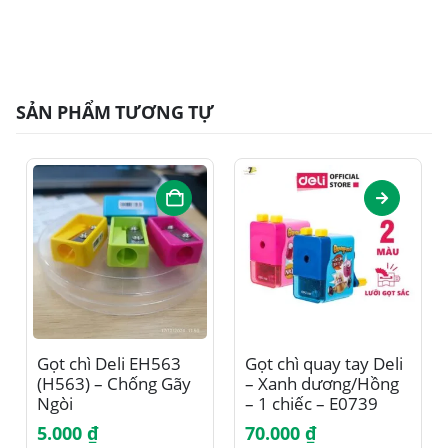
SẢN PHẨM TƯƠNG TỰ
Sản phẩm này có nhiều biến thể. Các tùy chọn có thể được chọn trên trang sản phẩm
Gọt chì Deli EH563
Gọt chì quay tay Deli
(H563) – Chống Gãy
– Xanh dương/Hồng
Ngòi
– 1 chiếc – E0739
5.000
₫
70.000
₫