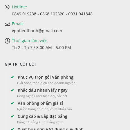
Hotline:
0849 019238 - 0868 102320 - 0931 941848
Email:
vpptienthanh@gmail.com
Thời gian làm việc:
Th 2 - Th 7 / 8:00 AM - 5:00 PM
GIÁ TRỊ CỐT LÕI
✔
Phục vụ trọn gói Văn phòng
Giải pháp toàn diện cho doanh nghiệp
✔
Khắc dấu nhanh lấy ngay
Công nghệ Laser hiện đại, sắc nét
✔
Văn phòng phẩm giá sỉ
Nguồn hàng ổn định, chiết khấu cao
✔
Cung cấp & Lắp đặt bảng
Bảng từ, bảng kính, bảng ghim
✔
Xuất hóa đơn VAT đúng quy định