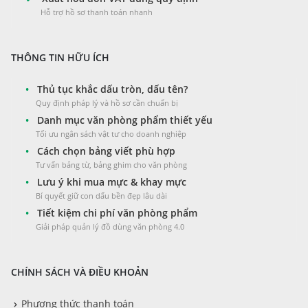
Hỗ trợ hồ sơ thanh toán nhanh
THÔNG TIN HỮU ÍCH
•
Thủ tục khắc dấu tròn, dấu tên?
Quy định pháp lý và hồ sơ cần chuẩn bị
•
Danh mục văn phòng phẩm thiết yếu
Tối ưu ngân sách vật tư cho doanh nghiệp
•
Cách chọn bảng viết phù hợp
Tư vấn bảng từ, bảng ghim cho văn phòng
•
Lưu ý khi mua mực & khay mực
Bí quyết giữ con dấu bền đẹp lâu dài
•
Tiết kiệm chi phí văn phòng phẩm
Giải pháp quản lý đồ dùng văn phòng 4.0
CHÍNH SÁCH VÀ ĐIỀU KHOẢN
Phương thức thanh toán