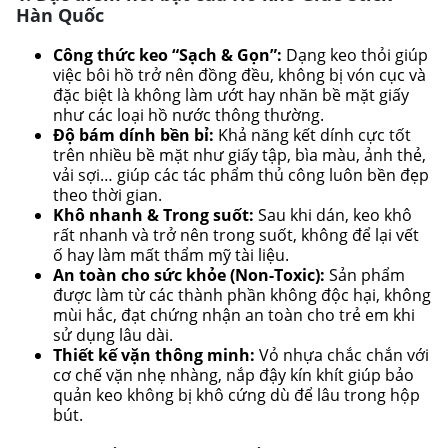
Hàn Quốc
Công thức keo “Sạch & Gọn”:
Dạng keo thỏi giúp
việc bôi hồ trở nên đồng đều, không bị vón cục và
đặc biệt là không làm ướt hay nhăn bề mặt giấy
như các loại hồ nước thông thường.
Độ bám dính bền bỉ:
Khả năng kết dính cực tốt
trên nhiều bề mặt như giấy tập, bìa màu, ảnh thẻ,
vải sợi… giúp các tác phẩm thủ công luôn bền đẹp
theo thời gian.
Khô nhanh & Trong suốt:
Sau khi dán, keo khô
rất nhanh và trở nên trong suốt, không để lại vết
ố hay làm mất thẩm mỹ tài liệu.
An toàn cho sức khỏe (Non-Toxic):
Sản phẩm
được làm từ các thành phần không độc hại, không
mùi hắc, đạt chứng nhận an toàn cho trẻ em khi
sử dụng lâu dài.
Thiết kế vặn thông minh:
Vỏ nhựa chắc chắn với
cơ chế vặn nhẹ nhàng, nắp đậy kín khít giúp bảo
quản keo không bị khô cứng dù để lâu trong hộp
bút.