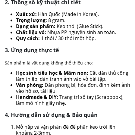
2. Thông số kỹ thuật chi tiết
Xuất xứ:
Hàn Quốc (Made in Korea).
Trọng lượng:
8 gram.
Dạng sản phẩm:
Keo thỏi (Glue Stick).
Chất liệu vỏ:
Nhựa PP nguyên sinh an toàn.
Quy cách:
1 thỏi / 30 thỏi một hộp.
3. Ứng dụng thực tế
Sản phẩm là vật dụng không thể thiếu cho:
Học sinh tiểu học & Mầm non:
Cắt dán thủ công,
làm thiệp, dán tranh ảnh vào vở bài tập.
Văn phòng:
Dán phong bì, hóa đơn, đính kèm ảnh
vào hồ sơ, tài liệu.
Handmade & DIY:
Trang trí sổ tay (Scrapbook),
làm mô hình giấy nhẹ.
4. Hướng dẫn sử dụng & Bảo quản
Mở nắp và vặn phần đế để phần keo trồi lên
khoảng 2-3mm.