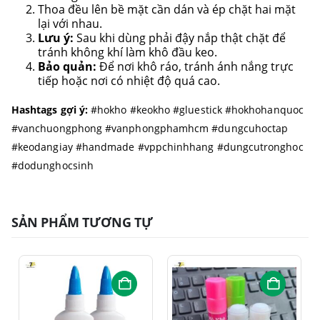
Thoa đều lên bề mặt cần dán và ép chặt hai mặt
lại với nhau.
Lưu ý:
Sau khi dùng phải đậy nắp thật chặt để
tránh không khí làm khô đầu keo.
Bảo quản:
Để nơi khô ráo, tránh ánh nắng trực
tiếp hoặc nơi có nhiệt độ quá cao.
Hashtags gợi ý:
#hokho #keokho #gluestick #hokhohanquoc
#vanchuongphong #vanphongphamhcm #dungcuhoctap
#keodangiay #handmade #vppchinhhang #dungcutronghoc
#dodunghocsinh
SẢN PHẨM TƯƠNG TỰ