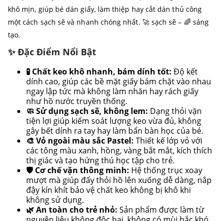
khô mịn, giúp bé dán giấy, làm thiệp hay cắt dán thủ công
một cách sạch sẽ và nhanh chóng nhất. 🚀 sạch sẽ – 🌈 sáng
tạo.
✨ Đặc Điểm Nổi Bật
🧪 Chất keo khô nhanh, bám dính tốt:
Độ kết
dính cao, giúp các bề mặt giấy bám chặt vào nhau
ngay lập tức mà không làm nhăn hay rách giấy
như hồ nước truyền thống.
🧼 Sử dụng sạch sẽ, không lem:
Dạng thỏi vặn
tiện lợi giúp kiểm soát lượng keo vừa đủ, không
gây bết dính ra tay hay làm bẩn bàn học của bé.
🎨 Vỏ ngoài màu sắc Pastel:
Thiết kế lớp vỏ với
các tông màu xanh, hồng, vàng bắt mắt, kích thích
thị giác và tạo hứng thú học tập cho trẻ.
🛡️ Cơ chế vặn thông minh:
Hệ thống trục xoay
mượt mà giúp đẩy thỏi hồ lên xuống dễ dàng, nắp
đậy kín khít bảo vệ chất keo không bị khô khi
không sử dụng.
🌿 An toàn cho trẻ nhỏ:
Sản phẩm được làm từ
nguyên liệu không độc hại, không có mùi hắc khó