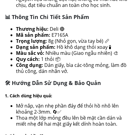
chịu, đạt tiêu chuẩn an toàn cho học sinh.
📊 Thông Tin Chi Tiết Sản Phẩm
Thương hiệu:
Deli 🔴
Mã sản phẩm:
E7165A
Trọng lượng:
8g (Nhỏ gọn, vừa tay bé) 📏
Dạng sản phẩm:
Hồ khô dạng thỏi xoay 🧪
Màu sắc vỏ:
Nhiều màu (Giao ngẫu nhiên) 🎨
Quy cách:
1 thỏi 📦
Công dụng:
Dán giấy, bìa các-tông mỏng, làm đồ
thủ công, dán nhãn vở.
🛠️ Hướng Dẫn Sử Dụng & Bảo Quản
1. Cách dùng hiệu quả:
Mở nắp, vặn nhẹ phần đáy để thỏi hồ nhô lên
khoảng 2-3mm. 🔄✅
Thoa một lớp mỏng đều lên bề mặt cần dán và
miết nhẹ để hai mặt giấy kết dính hoàn toàn.