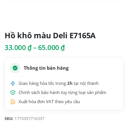
Hồ khô màu Deli E7165A
Khoảng
33.000
₫
–
65.000
₫
giá:
từ
33.000 ₫
Thông tin bán hàng
đến
65.000 ₫
Giao hàng hỏa tốc trong
2h
tại nội thành
Chính sách bảo hành tùy từng loại sản phẩm
Xuất hóa đơn VAT theo yêu cầu
SKU:
1775097716337