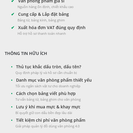
✔
Văn phòng phẩm giá sỉ
Nguồn hàng ổn định, chiết khấu cao
✔
Cung cấp & Lắp đặt bảng
Bảng từ, bảng kính, bảng ghim
✔
Xuất hóa đơn VAT đúng quy định
Hỗ trợ hồ sơ thanh toán nhanh
THÔNG TIN HỮU ÍCH
•
Thủ tục khắc dấu tròn, dấu tên?
Quy định pháp lý và hồ sơ cần chuẩn bị
•
Danh mục văn phòng phẩm thiết yếu
Tối ưu ngân sách vật tư cho doanh nghiệp
•
Cách chọn bảng viết phù hợp
Tư vấn bảng từ, bảng ghim cho văn phòng
•
Lưu ý khi mua mực & khay mực
Bí quyết giữ con dấu bền đẹp lâu dài
•
Tiết kiệm chi phí văn phòng phẩm
Giải pháp quản lý đồ dùng văn phòng 4.0