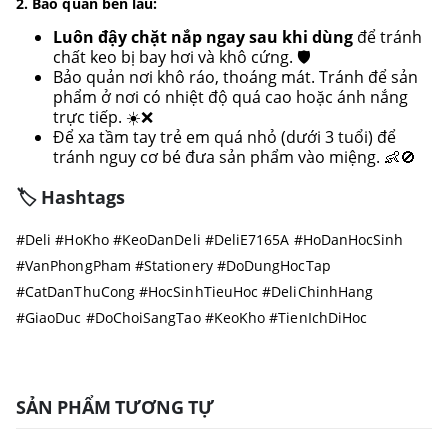
2. Bảo quản bền lâu:
Luôn đậy chặt nắp ngay sau khi dùng
để tránh
chất keo bị bay hơi và khô cứng. 🛡️
Bảo quản nơi khô ráo, thoáng mát. Tránh để sản
phẩm ở nơi có nhiệt độ quá cao hoặc ánh nắng
trực tiếp. ☀️❌
Để xa tầm tay trẻ em quá nhỏ (dưới 3 tuổi) để
tránh nguy cơ bé đưa sản phẩm vào miệng. 👶🚫
🏷️ Hashtags
#Deli #HoKho #KeoDanDeli #DeliE7165A #HoDanHocSinh
#VanPhongPham #Stationery #DoDungHocTap
#CatDanThuCong #HocSinhTieuHoc #DeliChinhHang
#GiaoDuc #DoChoiSangTao #KeoKho #TienIchDiHoc
SẢN PHẨM TƯƠNG TỰ