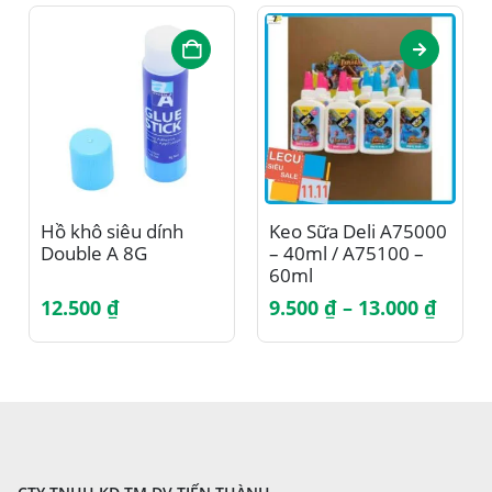
Sản phẩm này có nhiều biến thể. Các tùy chọn có thể được chọn trên trang sản phẩm
Hồ khô siêu dính
Keo Sữa Deli A75000
Double A 8G
– 40ml / A75100 –
60ml
Khoả
12.500
₫
9.500
₫
–
13.000
₫
giá:
từ
9.500
đến
13.00