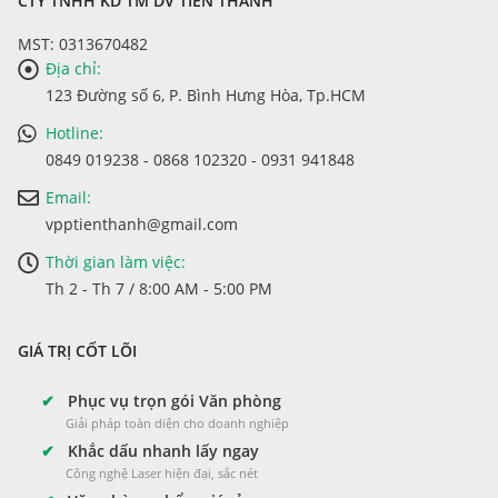
CTY TNHH KD TM DV TIẾN THÀNH
MST: 0313670482
Địa chỉ:
123 Đường số 6, P. Bình Hưng Hòa, Tp.HCM
Hotline:
0849 019238 - 0868 102320 - 0931 941848
Email:
vpptienthanh@gmail.com
Thời gian làm việc:
Th 2 - Th 7 / 8:00 AM - 5:00 PM
GIÁ TRỊ CỐT LÕI
✔
Phục vụ trọn gói Văn phòng
Giải pháp toàn diện cho doanh nghiệp
✔
Khắc dấu nhanh lấy ngay
Công nghệ Laser hiện đại, sắc nét