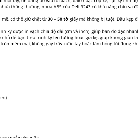
 một tay, dễ dàng bỏ vào túi xách, balo hoặc cốp xe, cực kỳ linh đ
 nhựa thông thường, nhựa ABS của Deli 9243 có khả năng chịu va đậ
 mẽ, có thể giữ chặt từ
30 – 50 tờ
giấy mà không bị tuột. Đầu kẹp đ
nh ký được in vạch chia độ dài (cm và inch), giúp bạn đo đạc nhanh
ỗ nhỏ để bạn treo trình ký lên tường hoặc giá kệ, giúp không gian l
tròn mềm mại, không gây trầy xước tay hoặc làm hỏng túi đựng kh
ên)
 ngay ngắn vào giữa.