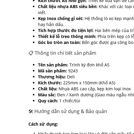
Kích thước A5 nhỏ gọn:
Thiết kế vừa vặn để cầm
Chất liệu nhựa ABS siêu bền:
Khác với các loại
viết.
Kẹp Inox chống gỉ sét:
Hệ thống lò xo kẹp mạnh
hay hằn dấu.
Tích hợp thước đo tiện lợi:
Hai bên mép của trì
Thiết kế lỗ treo thông minh:
Phía trên kẹp có l
Góc bo tròn an toàn:
Bốn góc được gia công bo 
📋 Thông tin chi tiết sản phẩm
Tên sản phẩm:
Trình ký đơn khổ A5
Mã sản phẩm:
9243
Thương hiệu:
Deli
Kích thước:
225mm x 150mm (Khổ A5)
Chất liệu:
Nhựa ABS cao cấp, kẹp kim loại Inox
Màu sắc:
Đen / Xanh dương (Giao màu ngẫu nhi
Quy cách:
1 chiếc/túi
🛠 Hướng dẫn sử dụng & Bảo quản
Cách sử dụng:
Nhấc thanh kẹp kim loại lên và đặt xấp giấy A5