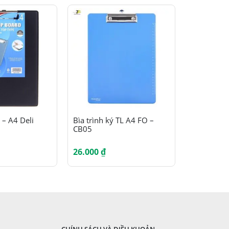
Sản phẩm này có nhiều biến thể. Các tùy chọn có thể được chọn trên trang sản phẩm
 – A4 Deli
Bìa trình ký TL A4 FO –
Bìa trình 
CB05
simili
26.000
₫
16.000
₫