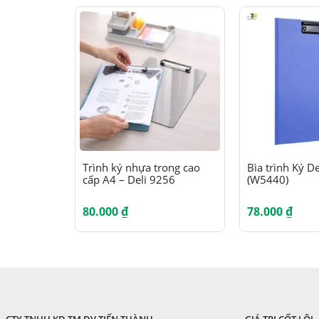
Sản phẩm này có nhiều biến thể. Các tùy chọn có thể được chọn trên trang sản phẩm
Trình ký nhựa trong cao
Bìa trình Ký D
cấp A4 – Deli 9256
(W5440)
80.000
₫
78.000
₫