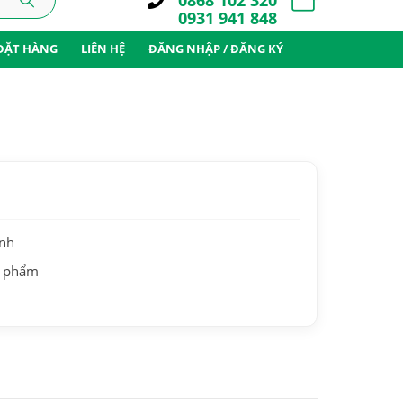
0868 102 320
0931 941 848
ĐẶT HÀNG
LIÊN HỆ
ĐĂNG NHẬP / ĐĂNG KÝ
ành
n phẩm