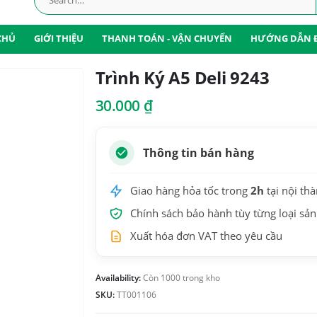
CHỦ
GIỚI THIỆU
THANH TOÁN - VẬN CHUYỂN
HƯỚNG DẪN 
Trình Ký A5 Deli 9243
30.000
₫
Thông tin bán hàng
Giao hàng hỏa tốc trong
2h
tại nội th
Chính sách bảo hành tùy từng loại sả
Xuất hóa đơn VAT theo yêu cầu
Availability:
Còn 1000 trong kho
SKU:
TT001106