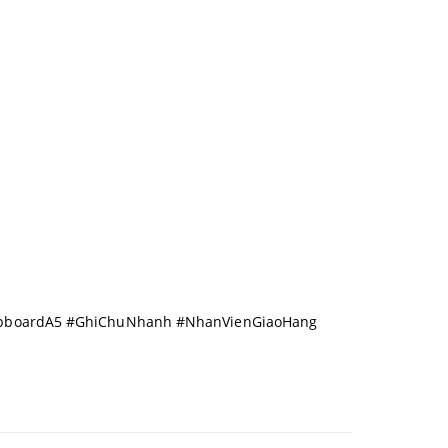
ClipboardA5 #GhiChuNhanh #NhanVienGiaoHang