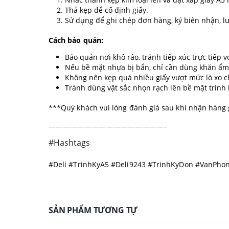
Thả kẹp để cố định giấy.
Sử dụng để ghi chép đơn hàng, ký biên nhận, l
Cách bảo quản:
Bảo quản nơi khô ráo, tránh tiếp xúc trực tiếp 
Nếu bề mặt nhựa bị bẩn, chỉ cần dùng khăn ẩm
Không nên kẹp quá nhiều giấy vượt mức lò xo ch
Tránh dùng vật sắc nhọn rạch lên bề mặt trình
***Quý khách vui lòng đánh giá sau khi nhận hàng 
————————————————–
#Hashtags
#Deli #TrinhKyA5 #Deli9243 #TrinhKyDon #VanPh
SẢN PHẨM TƯƠNG TỰ