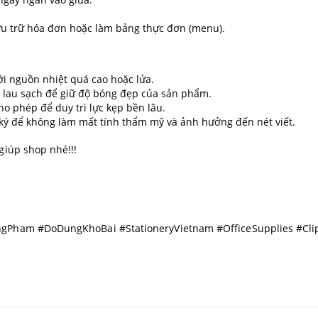
ưu trữ hóa đơn hoặc làm bảng thực đơn (menu).
với nguồn nhiệt quá cao hoặc lửa.
 lau sạch để giữ độ bóng đẹp của sản phẩm.
o phép để duy trì lực kẹp bền lâu.
 ký để không làm mất tính thẩm mỹ và ảnh hưởng đến nét viết.
giúp shop nhé!!!
ongPham #DoDungKhoBai #StationeryVietnam #OfficeSupplies #