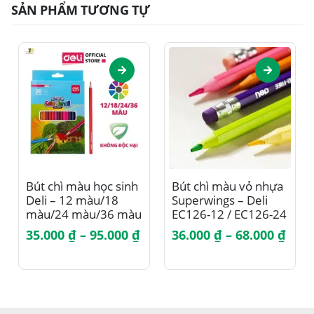
SẢN PHẨM TƯƠNG TỰ
Sản phẩm này có nhiều biến thể. Các tùy chọn có thể được chọn trên trang sản phẩm
Sản phẩm này có nhiều biến thể. Các tùy chọn có thể được chọn trên trang sản phẩm
Bút chì màu học sinh
Bút chì màu vỏ nhựa
Deli – 12 màu/18
Superwings – Deli
màu/24 màu/36 màu
EC126-12 / EC126-24
–
Khoảng
Kho
35.000
₫
–
95.000
₫
36.000
₫
–
68.000
₫
7016/7017/7018/7019
giá:
giá:
từ
từ
35.000 ₫
36.0
đến
đến
95.000 ₫
68.0