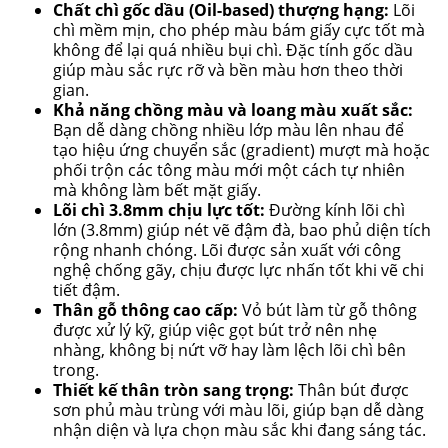
Chất chì gốc dầu (Oil-based) thượng hạng:
Lõi
chì mềm mịn, cho phép màu bám giấy cực tốt mà
không để lại quá nhiều bụi chì. Đặc tính gốc dầu
giúp màu sắc rực rỡ và bền màu hơn theo thời
gian.
Khả năng chồng màu và loang màu xuất sắc:
Bạn dễ dàng chồng nhiều lớp màu lên nhau để
tạo hiệu ứng chuyển sắc (gradient) mượt mà hoặc
phối trộn các tông màu mới một cách tự nhiên
mà không làm bết mặt giấy.
Lõi chì 3.8mm chịu lực tốt:
Đường kính lõi chì
lớn (3.8mm) giúp nét vẽ đậm đà, bao phủ diện tích
rộng nhanh chóng. Lõi được sản xuất với công
nghệ chống gãy, chịu được lực nhấn tốt khi vẽ chi
tiết đậm.
Thân gỗ thông cao cấp:
Vỏ bút làm từ gỗ thông
được xử lý kỹ, giúp việc gọt bút trở nên nhẹ
nhàng, không bị nứt vỡ hay làm lệch lõi chì bên
trong.
Thiết kế thân tròn sang trọng:
Thân bút được
sơn phủ màu trùng với màu lõi, giúp bạn dễ dàng
nhận diện và lựa chọn màu sắc khi đang sáng tác.