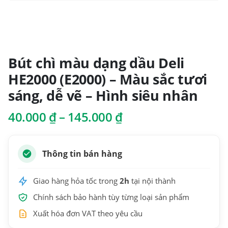
Bút chì màu dạng dầu Deli
HE2000 (E2000) – Màu sắc tươi
sáng, dễ vẽ – Hình siêu nhân
Khoảng
40.000
₫
–
145.000
₫
giá:
từ
40.000 ₫
Thông tin bán hàng
đến
145.000 ₫
Giao hàng hỏa tốc trong
2h
tại nội thành
Chính sách bảo hành tùy từng loại sản phẩm
Xuất hóa đơn VAT theo yêu cầu