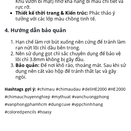
Khu vườn bí mật) nhờ khả năng đi màu chi tiết và
rực rỡ.
Thiết kế thời trang & Kiến trúc:
Phác thảo ý
tưởng với các lớp màu chồng tinh tế.
4. Hướng dẫn bảo quản
Hạn chế làm rơi bút xuống nền cứng để tránh làm
rạn nứt lõi chì dầu bên trong.
Nên sử dụng gọt chì sắc chuyên dụng để bảo vệ
lõi chì 3.8mm không bị gãy đầu.
Bảo quản:
Để nơi khô ráo, thoáng mát. Sau khi sử
dụng nên cất vào hộp để tránh thất lạc và gãy
ngòi.
Hashtags gợi ý:
#chimau #chimaudau #deliHE2000 #HE2000
#chimauchuyennghiep #mythuat #vanchuongphong
#vanphongphamhcm #dungcuve #vppchinhhang
#coloredpencils #hoasy