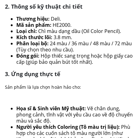
2. Thông số kỹ thuật chi tiết
Thương hiệu:
Deli.
Mã sản phẩm:
HE2000.
Loại chì:
Chì màu dạng dầu (Oil Color Pencil).
Kích thước lõi:
3.8 mm.
Phân loại bộ:
24 màu / 36 màu / 48 màu / 72 màu
(Tùy chọn theo nhu cầu).
Đóng gói:
Hộp thiếc sang trọng hoặc hộp giấy cao
cấp (giúp bảo quản bút tốt nhất).
3. Ứng dụng thực tế
Sản phẩm là lựa chọn hoàn hảo cho:
Họa sĩ & Sinh viên Mỹ thuật:
Vẽ chân dung,
phong cảnh, tĩnh vật với yêu cầu cao về độ chuyển
màu và sắc độ.
Người yêu thích Coloring (Tô màu trị liệu):
Phù
hợp cho các cuốn sách tô màu người lớn (như