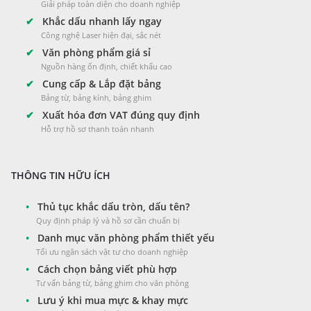
Giải pháp toàn diện cho doanh nghiệp
✔
Khắc dấu nhanh lấy ngay
Công nghệ Laser hiện đại, sắc nét
✔
Văn phòng phẩm giá sỉ
Nguồn hàng ổn định, chiết khấu cao
✔
Cung cấp & Lắp đặt bảng
Bảng từ, bảng kính, bảng ghim
✔
Xuất hóa đơn VAT đúng quy định
Hỗ trợ hồ sơ thanh toán nhanh
THÔNG TIN HỮU ÍCH
•
Thủ tục khắc dấu tròn, dấu tên?
Quy định pháp lý và hồ sơ cần chuẩn bị
•
Danh mục văn phòng phẩm thiết yếu
Tối ưu ngân sách vật tư cho doanh nghiệp
•
Cách chọn bảng viết phù hợp
Tư vấn bảng từ, bảng ghim cho văn phòng
•
Lưu ý khi mua mực & khay mực